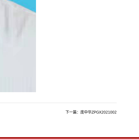
下一篇：
庞中华ZPGX2021002