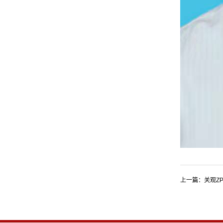
上一篇：
关观ZP