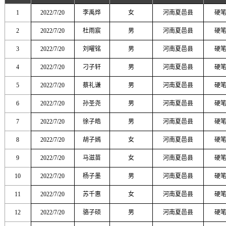
1
2022/7/20
李禹烨
女
河南夏邑县
硬
2
2022/7/20
杜雨宸
男
河南夏邑县
硬
3
2022/7/20
刘曜铭
男
河南夏邑县
硬
4
2022/7/20
刁子轩
男
河南夏邑县
硬
5
2022/7/20
蔡礼谦
男
河南夏邑县
硬
6
2022/7/20
孙圣尧
男
河南夏邑县
硬
7
2022/7/20
徐子皓
男
河南夏邑县
硬
8
2022/7/20
胡子嫣
女
河南夏邑县
硬
9
2022/7/20
马滋苗
女
河南夏邑县
硬
10
2022/7/20
杨子墨
男
河南夏邑县
硬
11
2022/7/20
苏千惠
女
河南夏邑县
硬
12
2022/7/20
骆子硕
男
河南夏邑县
硬