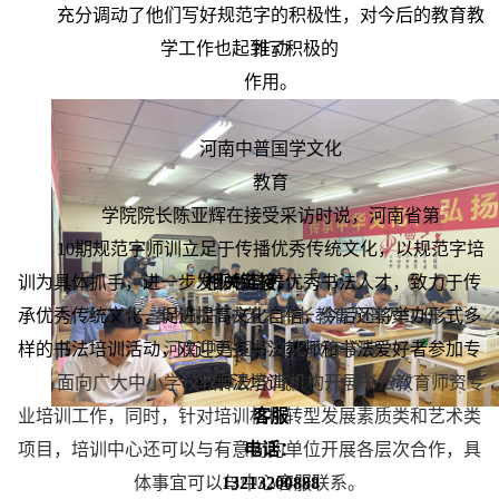
充分调动了他们写好规范字的积极性，对今后的教育教
学工作也起到了积极的
推动
作用。
河南中普国学文化
教育
学院院长陈亚辉在接受采访时说，河南省第
10期规范字师训立足于传播优秀传统文化，以规范字培
训为具体抓手，进一步发现和培养优秀书法人才，致力于传
相关链接：
承优秀传统文化，促进提高文化自信，今后还将举办形式多
为了进一步推进书法艺术特长教育及普及工作，
样的书法培训活动，欢迎更多书法教师和书法爱好者参加专
河南中普国学文化教育学院
面向广大中小学校教师及教育机构开展书法教育师资专
业书法培训。
业培训工作，同时，针对培训机构转型发展素质类和艺术类
客服
项目，培训中心还可以与有意向的单位开展各层次合作，具
电话：
体事宜可以与中心客服联系。
13213200888